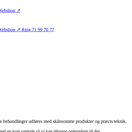
Webshop ↗
Webshop ↗
Ring 71 99 70 77
Alle behandlinger udføres med skånsomme produkter og præcis teknik.
ed en kort samtale så vi kan tilpasse oplevelsen til dig.