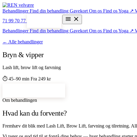
Behandlinger
Find din behandling
Gavekort
Om os
Find os
Yoga ↗
71 99 70 77
Bestil tid
Behandlinger
Find din behandling
Gavekort
Om os
Find os
Yoga ↗
← Alle behandlinger
Bryn & vipper
Lash lift, brow lift og farvning
⏱ 45–90 min
Fra 249 kr
Bestil bryn & vipper →
Om behandlingen
Hvad kan du forvente?
Fremhæv dit blik med Lash Lift, Brow Lift, farvning og tilretning. 
Vi tager os god tid til at forstå dine behov — hver behandling starter m