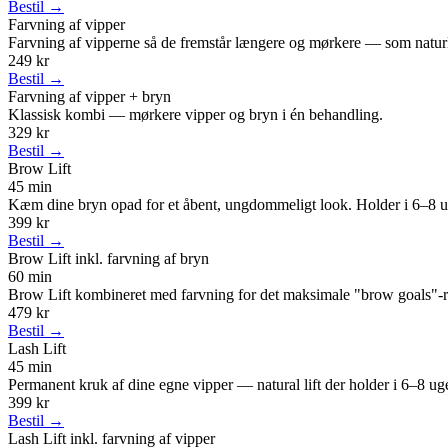
Bestil →
Farvning af vipper
Farvning af vipperne så de fremstår længere og mørkere — som naturl
249 kr
Bestil →
Farvning af vipper + bryn
Klassisk kombi — mørkere vipper og bryn i én behandling.
329 kr
Bestil →
Brow Lift
45 min
Kæm dine bryn opad for et åbent, ungdommeligt look. Holder i 6–8 u
399 kr
Bestil →
Brow Lift inkl. farvning af bryn
60 min
Brow Lift kombineret med farvning for det maksimale "brow goals"-re
479 kr
Bestil →
Lash Lift
45 min
Permanent kruk af dine egne vipper — natural lift der holder i 6–8 uge
399 kr
Bestil →
Lash Lift inkl. farvning af vipper