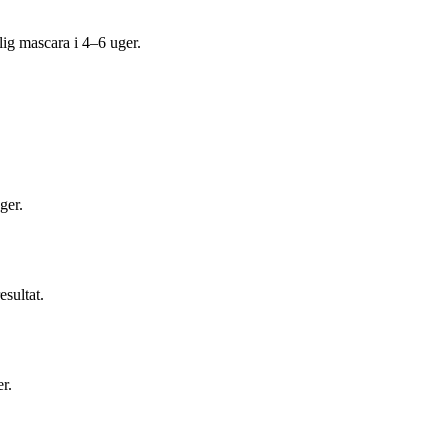
ig mascara i 4–6 uger.
ger.
sultat.
r.