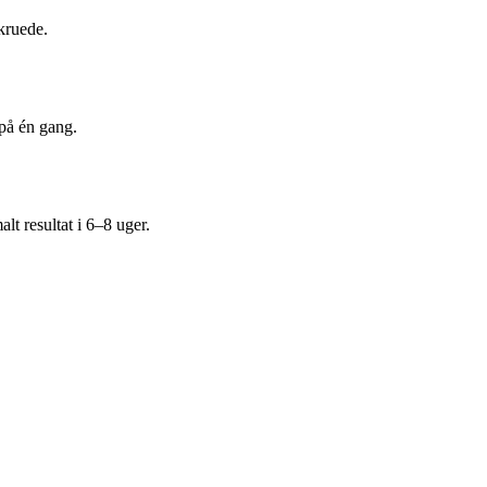
kruede.
på én gang.
t resultat i 6–8 uger.