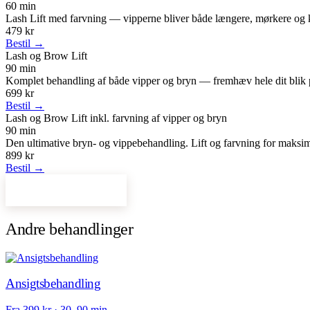
60 min
Lash Lift med farvning — vipperne bliver både længere, mørkere og 
479 kr
Bestil →
Lash og Brow Lift
90 min
Komplet behandling af både vipper og bryn — fremhæv hele dit blik 
699 kr
Bestil →
Lash og Brow Lift inkl. farvning af vipper og bryn
90 min
Den ultimative bryn- og vippebehandling. Lift og farvning for maksimal
899 kr
Bestil →
Bestil tid online →
Andre behandlinger
Ansigtsbehandling
Fra 399 kr · 30–90 min