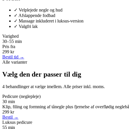
✓
Velplejede negle og hud
✓
Afslappende fodbad
✓
Massage inkluderet i luksus-version
✓
Valgfri lak
Varighed
30–55 min
Pris fra
299 kr
Bestil tid →
Alle varianter
Vælg den der passer til dig
4 behandlinger at vælge imellem. Alle priser inkl. moms.
Pedicure (neglepleje)
30 min
Klip, filing og formning af tånegle plus fjernelse af overflødig negle
299 kr
Bestil →
Luksus pedicure
55 min