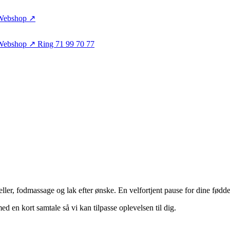
Webshop ↗
Webshop ↗
Ring 71 99 70 77
ller, fodmassage og lak efter ønske. En velfortjent pause for dine fødde
ed en kort samtale så vi kan tilpasse oplevelsen til dig.