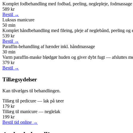
Komplet fodbehandling med fodbad, peeling, neglepleje, fodmassage
589 kr
Bestil →
Luksus manicure
50 min
Komplet håndbehandling med fileing, pleje af neglebånd, peeling og
539 kr
Bestil →
Paraffin-behandling af hænder inkl. håndmassage
30 min
Varm paraffin-maske blødgør huden og giver dybt fugt — afsluttes 
379 kr
Bestil →
Tillægsydelser
Kan tilvælges til behandlingen.
Tillæg til pedicure — lak på tæer
179 kr
Tillæg til manicure — neglelak
199 kr
Bestil tid online →