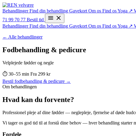
Behandlinger
Find din behandling
Gavekort
Om os
Find os
Yoga ↗
71 99 70 77
Bestil tid
Behandlinger
Find din behandling
Gavekort
Om os
Find os
Yoga ↗
← Alle behandlinger
Fodbehandling & pedicure
Velplejede fødder og negle
⏱ 30–55 min
Fra 299 kr
Bestil fodbehandling & pedicure →
Om behandlingen
Hvad kan du forvente?
Professionel pleje af dine fødder — neglepleje, fjernelse af døde hudce
Vi tager os god tid til at forstå dine behov — hver behandling starter m
Fordele