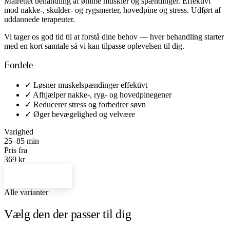
Målrettet behandling af ømme muskler og spændinger. Effektivt
mod nakke-, skulder- og rygsmerter, hovedpine og stress. Udført af
uddannede terapeuter.
Vi tager os god tid til at forstå dine behov — hver behandling starter
med en kort samtale så vi kan tilpasse oplevelsen til dig.
Fordele
✓
Løsner muskelspændinger effektivt
✓
Afhjælper nakke-, ryg- og hovedpinegener
✓
Reducerer stress og forbedrer søvn
✓
Øger bevægelighed og velvære
Varighed
25–85 min
Pris fra
369 kr
Bestil tid →
Alle varianter
Vælg den der passer til dig