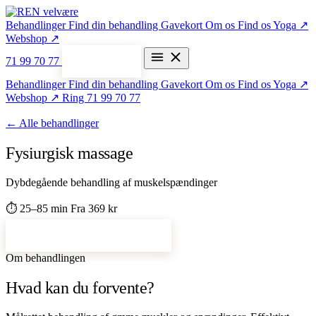
Behandlinger
Find din behandling
Gavekort
Om os
Find os
Yoga ↗
Webshop ↗
71 99 70 77
Bestil tid
Behandlinger
Find din behandling
Gavekort
Om os
Find os
Yoga ↗
Webshop ↗
Ring 71 99 70 77
← Alle behandlinger
Fysiurgisk massage
Dybdegående behandling af muskelspændinger
⏱ 25–85 min
Fra 369 kr
Bestil fysiurgisk massage →
Om behandlingen
Hvad kan du forvente?