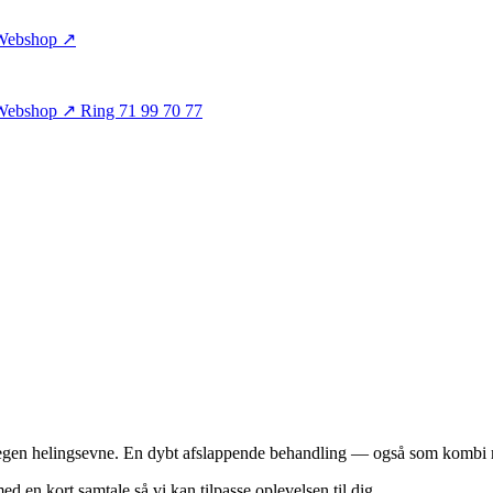
Webshop ↗
Webshop ↗
Ring 71 99 70 77
ns egen helingsevne. En dybt afslappende behandling — også som kombi
ed en kort samtale så vi kan tilpasse oplevelsen til dig.