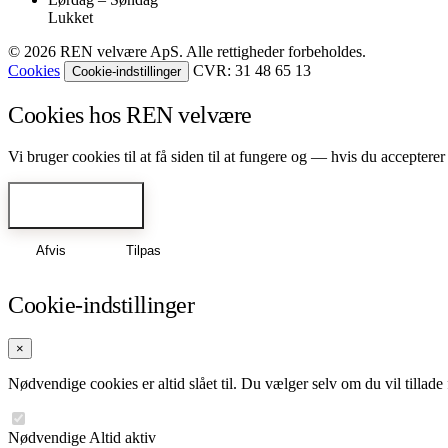
Lukket
© 2026 REN velvære ApS. Alle rettigheder forbeholdes.
Cookies
CVR: 31 48 65 13
Cookie-indstillinger
Cookies hos REN velvære
Vi bruger cookies til at få siden til at fungere og — hvis du accepte
Accepter alle
Afvis
Tilpas
Cookie-indstillinger
×
Nødvendige cookies er altid slået til. Du vælger selv om du vil tillad
Nødvendige
Altid aktiv