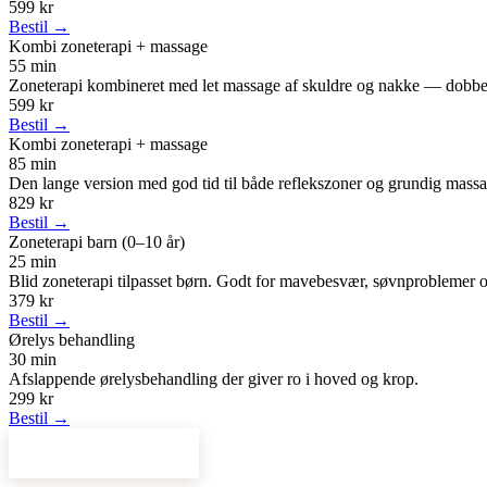
599 kr
Bestil →
Kombi zoneterapi + massage
55 min
Zoneterapi kombineret med let massage af skuldre og nakke — dobbelt
599 kr
Bestil →
Kombi zoneterapi + massage
85 min
Den lange version med god tid til både reflekszoner og grundig massage
829 kr
Bestil →
Zoneterapi barn (0–10 år)
25 min
Blid zoneterapi tilpasset børn. Godt for mavebesvær, søvnproblemer o
379 kr
Bestil →
Ørelys behandling
30 min
Afslappende ørelysbehandling der giver ro i hoved og krop.
299 kr
Bestil →
Bestil tid online →