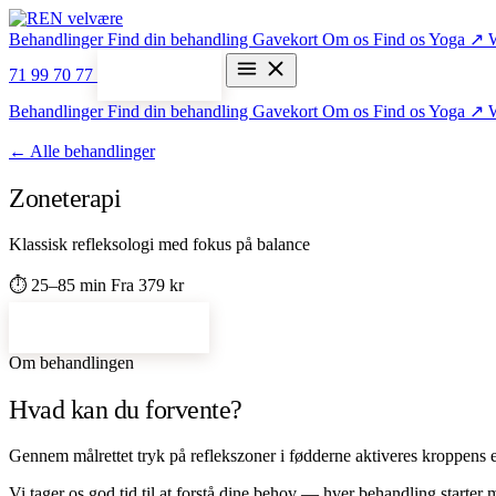
Behandlinger
Find din behandling
Gavekort
Om os
Find os
Yoga ↗
71 99 70 77
Bestil tid
Behandlinger
Find din behandling
Gavekort
Om os
Find os
Yoga ↗
← Alle behandlinger
Zoneterapi
Klassisk refleksologi med fokus på balance
⏱ 25–85 min
Fra 379 kr
Bestil zoneterapi →
Om behandlingen
Hvad kan du forvente?
Gennem målrettet tryk på reflekszoner i fødderne aktiveres kroppe
Vi tager os god tid til at forstå dine behov — hver behandling starter m