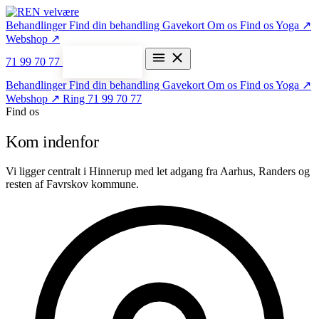
Behandlinger
Find din behandling
Gavekort
Om os
Find os
Yoga ↗
Webshop ↗
71 99 70 77
Bestil tid
Behandlinger
Find din behandling
Gavekort
Om os
Find os
Yoga ↗
Webshop ↗
Ring 71 99 70 77
Find os
Kom indenfor
Vi ligger centralt i Hinnerup med let adgang fra Aarhus, Randers og
resten af Favrskov kommune.