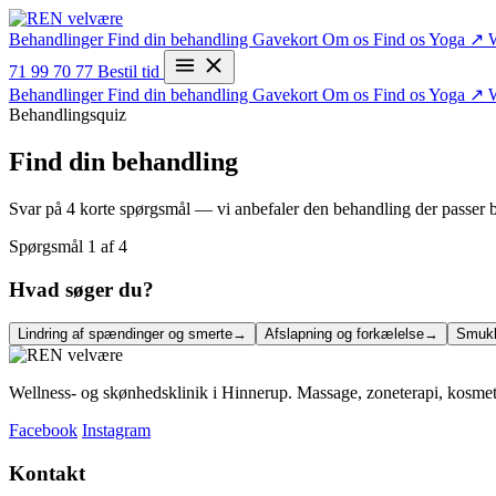
Behandlinger
Find din behandling
Gavekort
Om os
Find os
Yoga ↗
71 99 70 77
Bestil tid
Behandlinger
Find din behandling
Gavekort
Om os
Find os
Yoga ↗
Behandlingsquiz
Find din behandling
Svar på 4 korte spørgsmål — vi anbefaler den behandling der passer be
Spørgsmål
1
af
4
Hvad søger du?
Lindring af spændinger og smerte
→
Afslapning og forkælelse
→
Smukk
Wellness- og skønhedsklinik i Hinnerup. Massage, zoneterapi, kosmeto
Facebook
Instagram
Kontakt