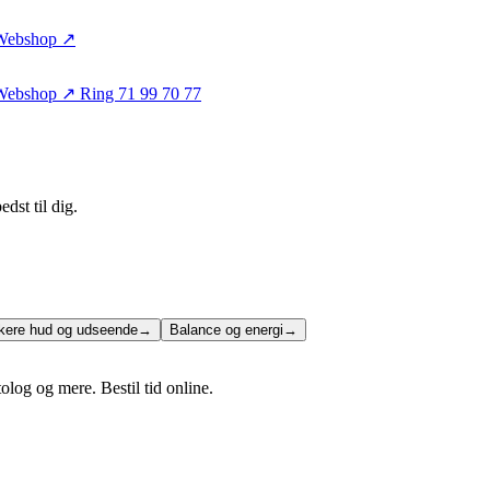
Webshop ↗
Webshop ↗
Ring 71 99 70 77
dst til dig.
ere hud og udseende
→
Balance og energi
→
log og mere. Bestil tid online.